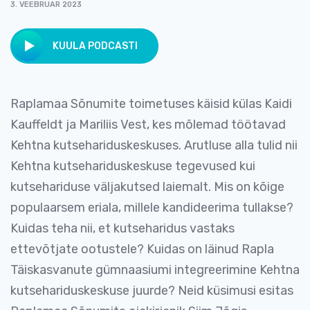
3. VEEBRUAR 2023
KUULA PODCASTI
Raplamaa Sõnumite toimetuses käisid külas Kaidi
Kauffeldt ja Mariliis Vest, kes mõlemad töötavad
Kehtna kutsehariduskeskuses. Arutluse alla tulid nii
Kehtna kutsehariduskeskuse tegevused kui
kutsehariduse väljakutsed laiemalt. Mis on kõige
populaarsem eriala, millele kandideerima tullakse?
Kuidas teha nii, et kutseharidus vastaks
ettevõtjate ootustele? Kuidas on läinud Rapla
Täiskasvanute gümnaasiumi integreerimine Kehtna
kutsehariduskeskuse juurde? Neid küsimusi esitas