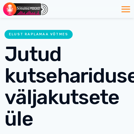
ELUST RAPLAMAA VÕTMES
Jutud
kutseharidus
väljakutsete
üle