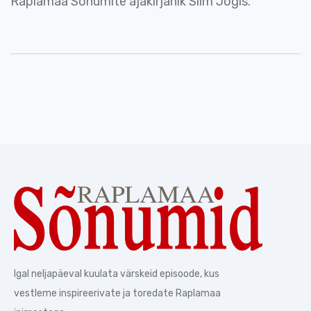
Raplamaa Sõnumite ajakirjanik Siim Jõgis.
Igal neljapäeval kuulata värskeid episoode, kus
vestleme inspireerivate ja toredate Raplamaa