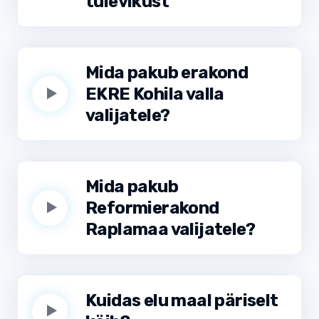
tulevikust
Mida pakub erakond
EKRE Kohila valla
valijatele?
Mida pakub
Reformierakond
Raplamaa valijatele?
Kuidas elu maal päriselt