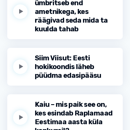
ümbritseb end
ametnikega, kes
räägivad seda mida ta
kuulda tahab
Siim Viisut: Eesti
hokikoondis läheb
püüdma edasipääsu
Kaiu – mis paik see on,
kes esindab Raplamaad
Eestimaa aasta küla