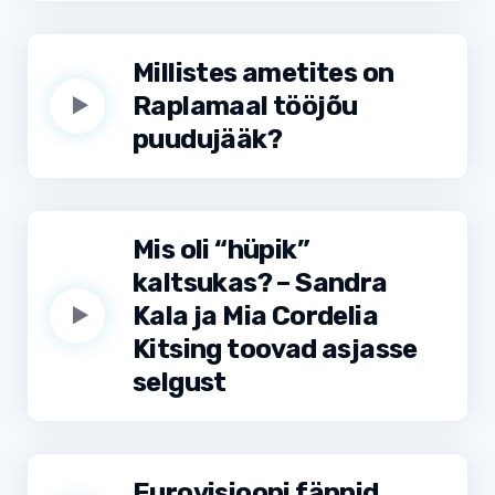
Millistes ametites on
Raplamaal tööjõu
puudujääk?
Mis oli “hüpik”
kaltsukas? – Sandra
Kala ja Mia Cordelia
Kitsing toovad asjasse
selgust
Eurovisiooni fännid