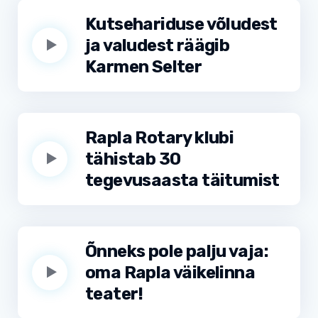
Kutsehariduse võludest
ja valudest räägib
Karmen Selter
Rapla Rotary klubi
tähistab 30
tegevusaasta täitumist
Õnneks pole palju vaja:
oma Rapla väikelinna
teater!