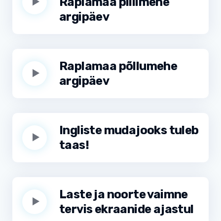
Raplamaa pillimehe
argipäev
Raplamaa põllumehe
argipäev
Ingliste mudajooks tuleb
taas!
Laste ja noorte vaimne
tervis ekraanide ajastul