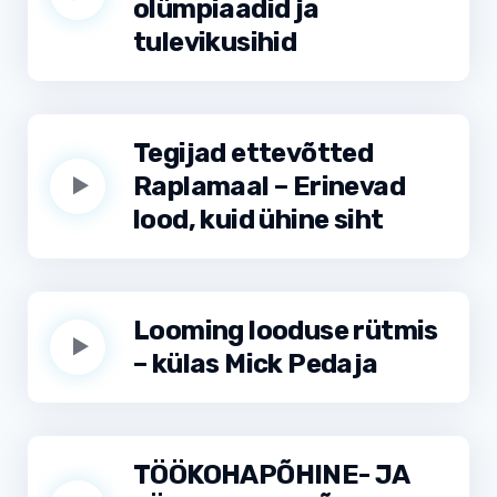
olümpiaadid ja
tulevikusihid
Tegijad ettevõtted
Raplamaal – Erinevad
lood, kuid ühine siht
Looming looduse rütmis
– külas Mick Pedaja
TÖÖKOHAPÕHINE- JA