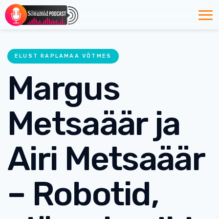
ELUST RAPLAMAA VÕTMES
Margus
Metsaäär ja
Airi Metsaäär
– Robotid,