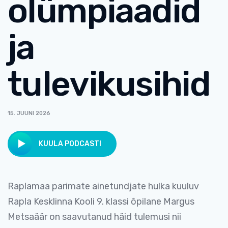
olümpiaadid
ja
tulevikusihid
15. JUUNI 2026
KUULA PODCASTI
Raplamaa parimate ainetundjate hulka kuuluv
Rapla Kesklinna Kooli 9. klassi õpilane Margus
Metsaäär on saavutanud häid tulemusi nii