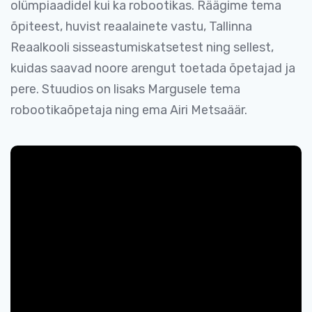
olümpiaadidel kui ka robootikas. Räägime tema
õpiteest, huvist reaalainete vastu, Tallinna
Reaalkooli sisseastumiskatsetest ning sellest,
kuidas saavad noore arengut toetada õpetajad ja
pere. Stuudios on lisaks Margusele tema
robootikaõpetaja ning ema Airi Metsaäär.