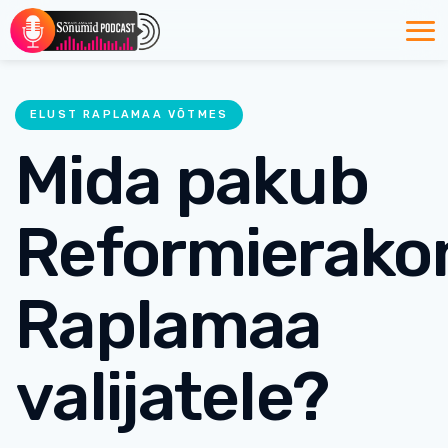
ELUST RAPLAMAA VÕTMES
Mida pakub
Reformierako
Raplamaa
valijatele?