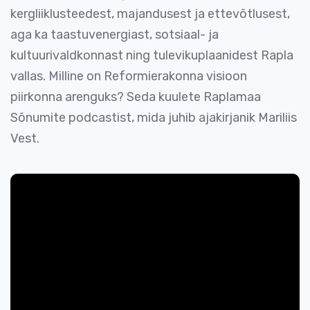
kergliiklusteedest, majandusest ja ettevõtlusest,
aga ka taastuvenergiast, sotsiaal- ja
kultuurivaldkonnast ning tulevikuplaanidest Rapla
vallas. Milline on Reformierakonna visioon
piirkonna arenguks? Seda kuulete Raplamaa
Sõnumite podcastist, mida juhib ajakirjanik Mariliis
Vest.