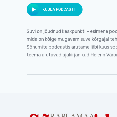
KUULA PODCASTI
Suvi on jõudnud keskpunkti – esimene poo
mida on kõige mugavam suve kõrgajal teh
Sõnumite podcastis arutame läbi kuus so
teema arutavad ajakirjanikud Helerin Väron