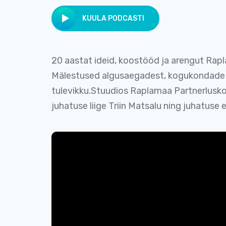
KUULA PODCASTI
20 aastat ideid, koostööd ja arengut Rap
Mälestused algusaegadest, kogukondade s
tulevikku.Stuudios Raplamaa Partnerluskog
juhatuse liige Triin Matsalu ning juhatuse e