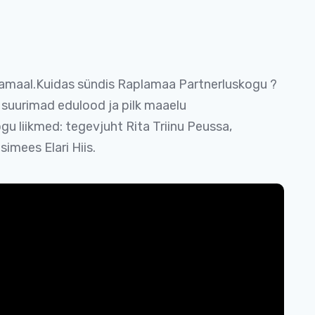
lamaal.Kuidas sündis Raplamaa Partnerluskogu ?
uurimad edulood ja pilk maaelu
u liikmed: tegevjuht Rita Triinu Peussa,
simees Elari Hiis.