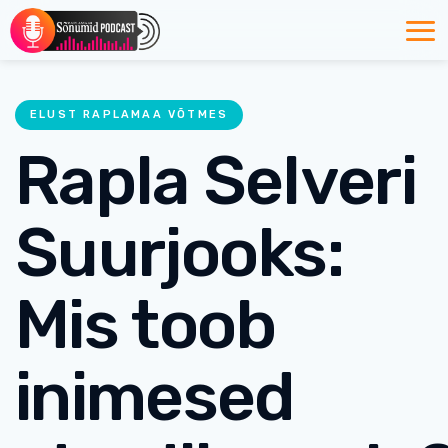
ELUST RAPLAMAA VÕTMES
Rapla Selveri
Suurjooks:
Mis toob
inimesed