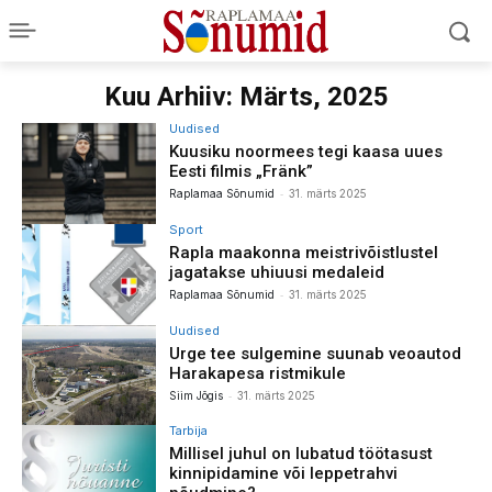
Kuu Arhiiv: Märts, 2025
Uudised
Kuusiku noormees tegi kaasa uues
Eesti filmis „Fränk”
-
Raplamaa Sõnumid
31. märts 2025
Sport
Rapla maakonna meistrivõistlustel
jagatakse uhiuusi medaleid
-
Raplamaa Sõnumid
31. märts 2025
Uudised
Urge tee sulgemine suunab veoautod
Harakapesa ristmikule
-
Siim Jõgis
31. märts 2025
Tarbija
Millisel juhul on lubatud töötasust
kinnipidamine või leppetrahvi