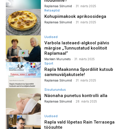
nõudmine?
-
Raplamaa Sõnumid
31. märts 2025
Retseptid
Kohupiimakook aprikoosidega
-
Raplamaa Sõnumid
31. märts 2025
Uudised
Varbola lasteaed-algkool pälvis
märgise „Tunnustatud koolitoit
Raplamaal”
-
Marleen Murumets
31. märts 2025
Sport
Rapla Maakonna Spordiliit kutsub
sammuväljakutsele!
-
Raplamaa Sõnumid
31. märts 2025
Sisuturundus
Näonaha punetus kontrolli alla
-
Raplamaa Sõnumid
28. märts 2025
Uudised
Rapla vald lõpetas Rain Terrasega
töösuhte