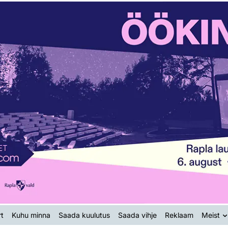
t
Kuhu minna
Saada kuulutus
Saada vihje
Reklaam
Meist