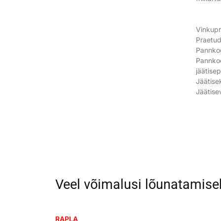
Vinkup
Praetud
Pannko
Pannkoo
jäätisep
Jäätise
Jäätise
Veel võimalusi lõunatamise
RAPLA