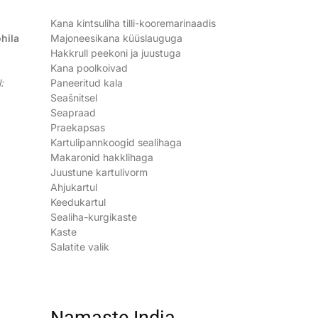
Kana kintsuliha tilli-kooremarinaadis
hila
Majoneesikana küüslauguga
Hakkrull peekoni ja juustuga
Kana poolkoivad
:
Paneeritud kala
Seašnitsel
Seapraad
Praekapsas
Kartulipannkoogid sealihaga
Makaronid hakklihaga
Juustune kartulivorm
Ahjukartul
Keedukartul
Sealiha-kurgikaste
Kaste
Salatite valik
Namaste India