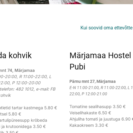
Kui soovid oma ettevõtte 
da kohvik
Märjamaa Hostel
Pubi
mnt 74, Märjamaa
00-20:00, R 11:00-22:00, L
Pärnu mnt 27, Märjamaa
2:00, P 12:00-20:00
E-N 11:00-21:00, R 11:00-22:00, L 
telefon: 482 1012, e-mail: FB
22:00, P 12:00-21:00
ohvik
Tomatine sealihasupp 3.50 €
tletid tartar kastmega 5.80 €
Veiselihakaste 6.50 €
tsel 5.80 €
Ahjuliha tomati ja juustuga 6.90 
artulipüreesupp krõbeda
Kakaokreem 3.30 €
 ja krutoonidega 3.50 €
lik 3.50 €