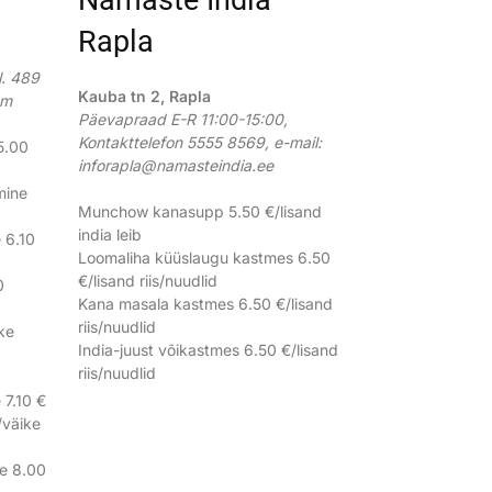
Rapla
l. 489
Kauba tn 2, Rapla
om
Päevapraad E-R 11:00-15:00,
Kontakttelefon 5555 8569, e-mail:
5.00
inforapla@namasteindia.ee
mine
Munchow kanasupp 5.50 €/lisand
india leib
 6.10
Loomaliha küüslaugu kastmes 6.50
€/lisand riis/nuudlid
0
Kana masala kastmes 6.50 €/lisand
riis/nuudlid
ike
India-juust võikastmes 6.50 €/lisand
riis/nuudlid
 7.10 €
/väike
ne 8.00