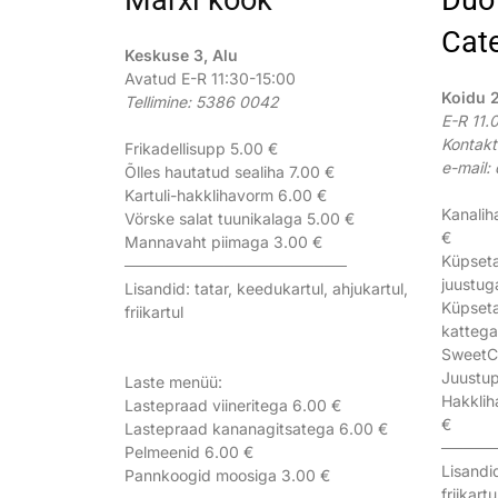
Cate
Keskuse 3, Alu
Avatud E-R 11:30-15:00
Koidu 
Tellimine: 5386 0042
E-R 11.
Kontakt
Frikadellisupp 5.00 €
e-mail:
Õlles hautatud sealiha 7.00 €
Kartuli-hakklihavorm 6.00 €
Kanalih
Vörske salat tuunikalaga 5.00 €
€
Mannavaht piimaga 3.00 €
Küpseta
────────────────────
juustug
Lisandid: tatar, keedukartul, ahjukartul,
Küpseta
friikartul
kattega
SweetCh
Juustup
Laste menüü:
Hakklih
Lastepraad viineritega 6.00 €
€
Lastepraad kananagitsatega 6.00 €
─────
Pelmeenid 6.00 €
Lisandid
Pannkoogid moosiga 3.00 €
friikart