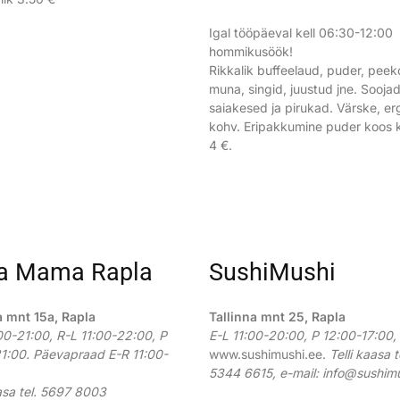
Igal tööpäeval kell 06:30-12:00
hommikusöök!
Rikkalik buffeelaud, puder, peek
muna, singid, juustud jne. Sooja
saiakesed ja pirukad. Värske, er
kohv. Eripakkumine puder koos 
4 €.
a Mama Rapla
SushiMushi
a mnt 15a, Rapla
Tallinna mnt 25, Rapla
00-21:00, R-L 11:00-22:00, P
E-L 11:00-20:00, P 12:00-17:00,
1:00. Päevapraad E-R 11:00-
www.sushimushi.ee.
Telli kaasa t
5344 6615, e-mail:
info@sushimu
aasa tel. 5697 8003