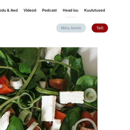
odu & Aed
Videod
Podcast
Head isu
Kuulutused
Minu konto
Telli