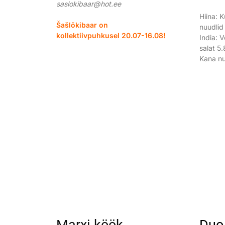
saslokibaar@hot.ee
Hiina: K
Šašlõkibaar on
nuudlid
kollektiivpuhkusel 20.07-16.08!
India: V
salat 5
Kana nu
Marxi köök
Duo