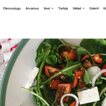
Olemuslugu
Arvamus
Veel
Tarbija
Vallad
Galerii
K