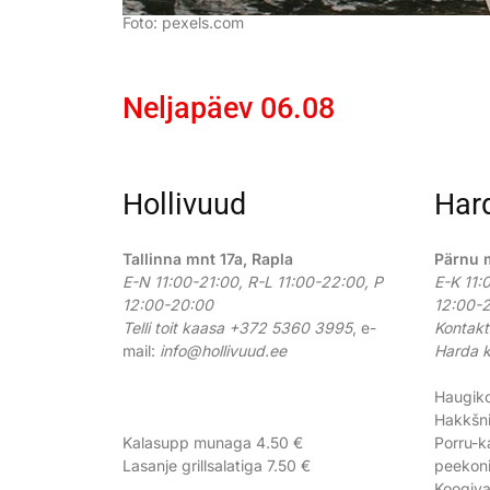
Foto: pexels.com
Neljapäev 06.08
Hollivuud
Har
Tallinna mnt 17a, Rapla
Pärnu 
E-N 11:00-21:00, R-L 11:00-22:00, P
E-K 11:
12:00-20:00
12:00-2
Telli toit kaasa +372 5360 3995
, e-
Kontakt
mail:
info@hollivuud.ee
Harda k
Haugiko
Hakkšni
Kalasupp munaga 4.50 €
Porru-k
Lasanje grillsalatiga 7.50 €
peekoni
Koogiva