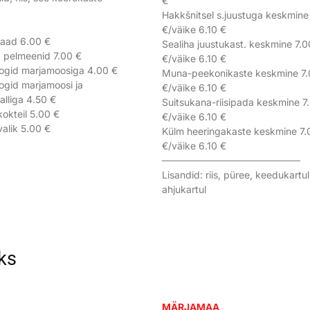
€
Hakkšnitsel s.juustuga keskmine
€/väike 6.10 €
raad 6.00 €
Sealiha juustukast. keskmine 7.0
 pelmeenid 7.00 €
€/väike 6.10 €
ogid marjamoosiga 4.00 €
Muna-peekonikaste keskmine 7
gid marjamoosi ja
€/väike 6.10 €
alliga 4.50 €
Suitsukana-riisipada keskmine 7
kokteil 5.00 €
€/väike 6.10 €
valik 5.00 €
Külm heeringakaste keskmine 7.
€/väike 6.10 €
────────────────────
Lisandid: riis, püree, keedukartul
ahjukartul
ks
MÄRJAMAA