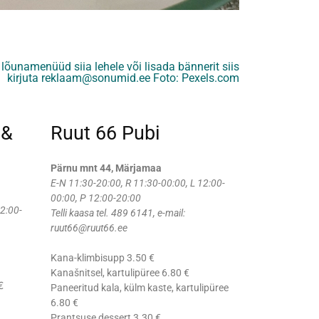
lõunamenüüd siia lehele või lisada bännerit siis
kirjuta
reklaam@sonumid.ee
Foto: Pexels.com
 &
Ruut 66 Pubi
Pärnu mnt 44, Märjamaa
E-N 11:30-20:00, R 11:30-00:00, L 12:00-
00:00, P 12:00-20:00
12:00-
Telli kaasa tel. 489 6141, e-mail:
ruut66@ruut66.ee
Kana-klimbisupp 3.50 €
Kanašnitsel, kartulipüree 6.80 €
€
Paneeritud kala, külm kaste, kartulipüree
6.80 €
Prantsuse dessert 3.30 €