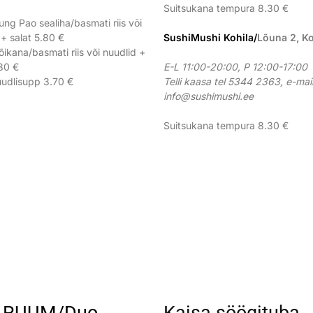
Suitsukana tempura 8.30 €
ung Pao sealiha/basmati riis või
 + salat 5.80 €
SushiMushi Kohila
/
Lõuna 2, Ko
õikana/basmati riis või nuudlid +
.80 €
E-L 11:00-20:00, P 12:00-17:00
udlisupp 3.70 €
Telli kaasa tel 5344 2363, e-mail
info@sushimushi.ee
Suitsukana tempura 8.30 €
 RUUM/Duo
Kaisa söögituba