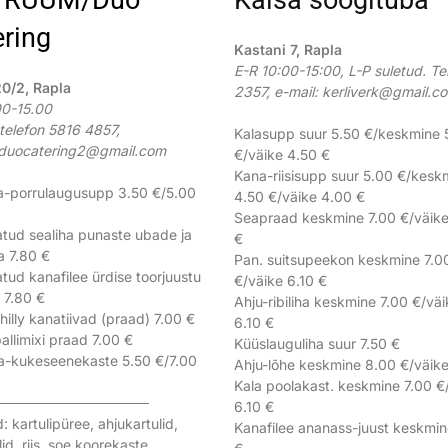
ring
Kastani 7, Rapla
E-R 10:00-15:00, L-P suletud. Te
20/2
, Rapla
2357, e-mail:
kerliverk@gmail.c
00-15.00
telefon 5816 4857,
Kalasupp suur 5.50 €/keskmine 
duocatering2@gmail.com
€/väike 4.50 €
Kana-riisisupp suur 5.00 €/kesk
a-porrulaugusupp 3.50 €/5.00
4.50 €/väike 4.00 €
Seapraad keskmine 7.00 €/väike
tud sealiha punaste ubade ja
€
a 7.80 €
Pan. suitsupeekon keskmine 7.0
tud kanafilee ürdise toorjuustu
€/väike 6.10 €
 7.80 €
Ahju-ribiliha keskmine 7.00 €/vä
illy kanatiivad (praad) 7.00 €
6.10 €
allimixi praad 7.00 €
Küüslauguliha suur 7.50 €
a-kukeseenekaste 5.50 €/7.00
Ahju-lõhe keskmine 8.00 €/väike
Kala poolakast. keskmine 7.00 €
───────────────
6.10 €
: kartulipüree, ahjukartulid,
Kanafilee ananass-juust keskmi
ulid, riis, soe koorekaste