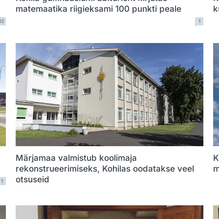
matemaatika riigieksami 100 punkti peale
k
13
1
Märjamaa valmistub koolimaja
K
rekonstrueerimiseks, Kohilas oodatakse veel
m
otsuseid
1