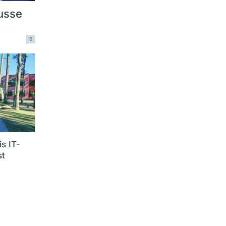
usse
6
is IT-
st