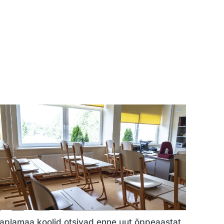
aplamaa koolid otsivad enne uut õppeaastat