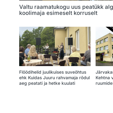
Valtu raamatukogu uus peatükk al
koolimaja esimeselt korruselt
Flöödihelid juulikuises suveõhtus
Järvakan
ehk Kuidas Juuru rahvamaja rõdul
Kehtna 
aeg peatati ja hetke kuulati
ruumide