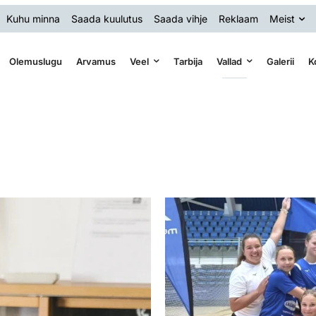
Kuhu minna
Saada kuulutus
Saada vihje
Reklaam
Meist
Olemuslugu
Arvamus
Veel
Tarbija
Vallad
Galerii
K