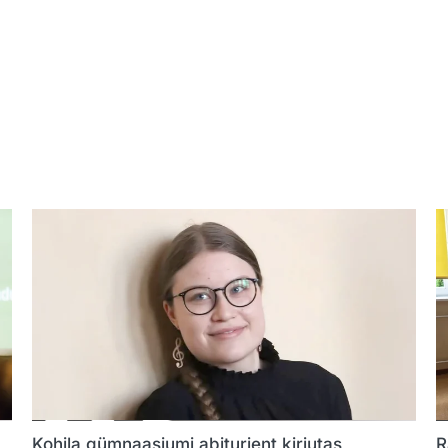
Kohila gümnaasiumi abiturient kirjutas
R