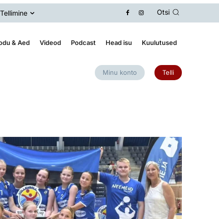
Otsi
Tellimine
odu & Aed
Videod
Podcast
Head isu
Kuulutused
Minu konto
Telli