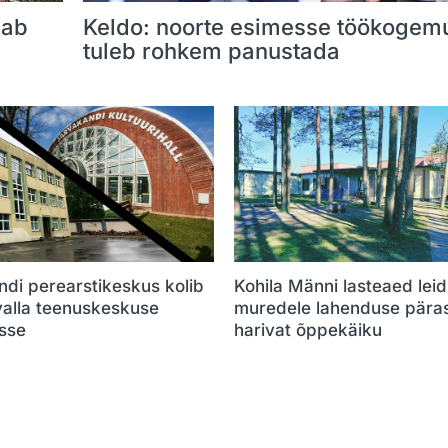
gab
Keldo: noorte esimesse töökogem
tuleb rohkem panustada
di perearstikeskus kolib
Kohila Männi lasteaed leid
valla teenuskeskuse
muredele lahenduse pära
sse
harivat õppekäiku