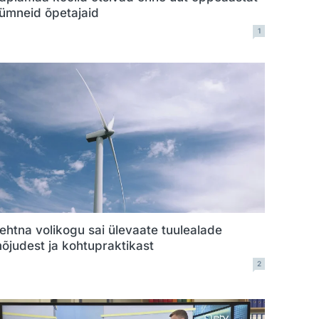
ümneid õpetajaid
1
ehtna volikogu sai ülevaate tuulealade
õjudest ja kohtupraktikast
2