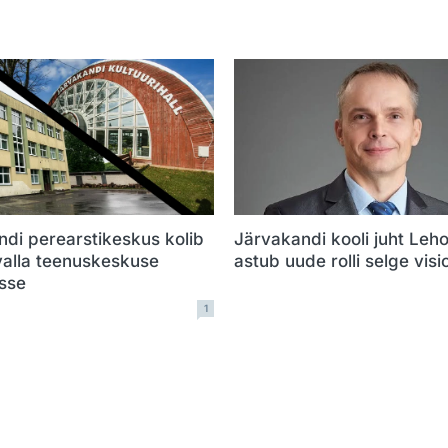
di perearstikeskus kolib
Järvakandi kooli juht Leho
valla teenuskeskuse
astub uude rolli selge vis
sse
1