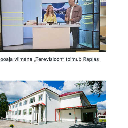
ooaja viimane „Terevisioon“ toimub Raplas