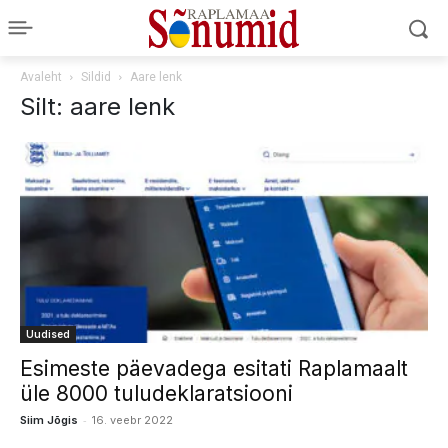
Avaleht
Sildid
Aare lenk
Silt: aare lenk
Uudised
Esimeste päevadega esitati Raplamaalt
üle 8000 tuludeklaratsiooni
-
Siim Jõgis
16. veebr 2022