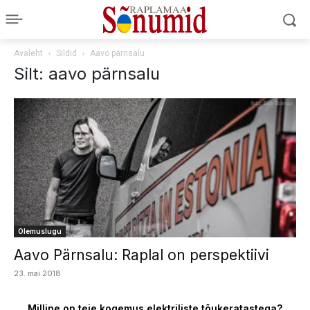
Avaleht
Sildid
Aavo pärnsalu
Silt: aavo pärnsalu
Olemuslugu
Aavo Pärnsalu: Raplal on perspektiivi
23. mai 2018
Milline on teie kogemus elektriliste tõukeratastega?