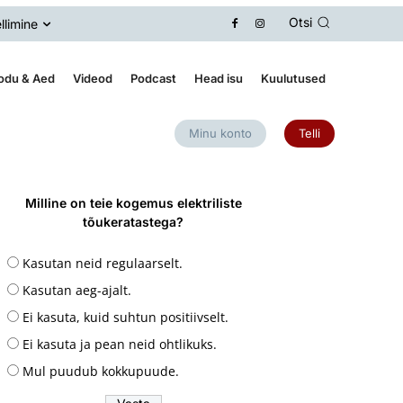
Otsi
llimine
odu & Aed
Videod
Podcast
Head isu
Kuulutused
Minu konto
Telli
Milline on teie kogemus elektriliste
tõukeratastega?
Kasutan neid regulaarselt.
Kasutan aeg-ajalt.
Ei kasuta, kuid suhtun positiivselt.
Ei kasuta ja pean neid ohtlikuks.
Mul puudub kokkupuude.