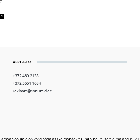
e
3
REKLAAM
+372 489 2133
+372 5551 1084
reklaam@sonumid.ee
lamaa Sõnumid on kord nädalas (kolmapäeviti) ilmuv poliitiliselt ja majandusliku