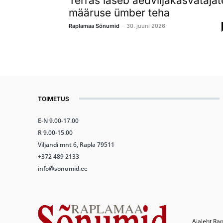
Terras laseb aedviljakasvatajat
määruse ümber teha
-
Raplamaa Sõnumid
30. juuni 2026
TOIMETUS
E-N 9.00-17.00
R 9.00-15.00
Viljandi mnt 6, Rapla 79511
+372 489 2133
info@sonumid.ee
Ajaleht Rap