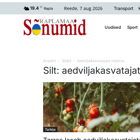
Reede, 7 aug 2026
19.4
C
Transport
Rapla
Uudised
Sport
Avaleht
Sildid
Aedviljakasvatajate määrus
Silt: aedviljakasvataj
Tarbija