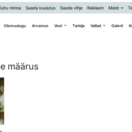
Kuhu minna
Saada kuulutus
Saada vihje
Reklaam
Meist
Te
Olemuslugu
Arvamus
Veel
Tarbija
Vallad
Galerii
K
ate määrus