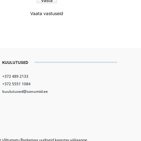
Vaata vastuseid
KUULUTUSED
+372 489 2133
+372 5551 1084
kuulutused@sonumid.ee
lt sõltumatu Raplamaa uudiseid kajastav väljaanne.