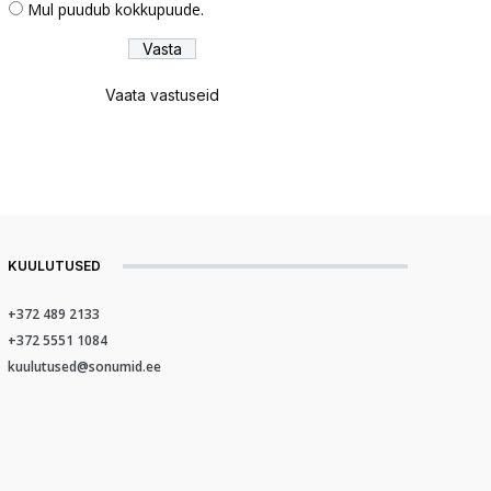
Mul puudub kokkupuude.
Vaata vastuseid
KUULUTUSED
+372 489 2133
+372 5551 1084
kuulutused@sonumid.ee