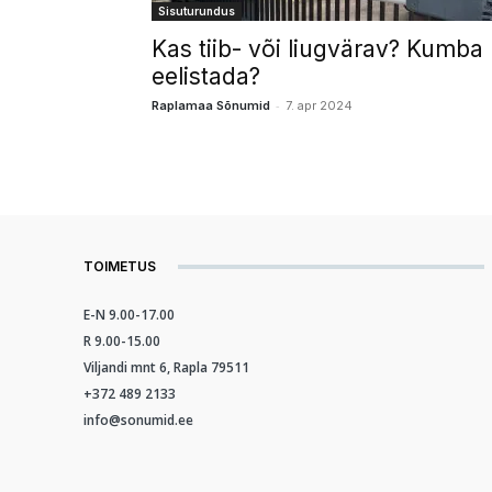
Sisuturundus
Kas tiib- või liugvärav? Kumba
eelistada?
-
Raplamaa Sõnumid
7. apr 2024
TOIMETUS
E-N 9.00-17.00
R 9.00-15.00
Viljandi mnt 6, Rapla 79511
+372 489 2133
info@sonumid.ee