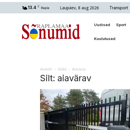
Laupäev, 8 aug 2026
13.4
C
Transport
Rapla
Uudised
Sport
Kuulutused
Avaleht
Sildid
Aiavärav
Silt: aiavärav