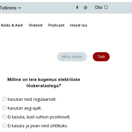
Otsi
Tellimine
Kodu & Aed
Videod
Podcast
Head isu
Minu konto
Telli
Milline on teie kogemus elektriliste
tõukeratastega?
Kasutan neid regulaarselt.
Kasutan aeg-ajalt.
Ei kasuta, kuid suhtun positiivselt.
Ei kasuta ja pean neid ohtlikuks.