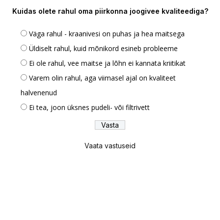
Kuidas olete rahul oma piirkonna joogivee kvaliteediga?
Väga rahul - kraanivesi on puhas ja hea maitsega
Üldiselt rahul, kuid mõnikord esineb probleeme
Ei ole rahul, vee maitse ja lõhn ei kannata kriitikat
Varem olin rahul, aga viimasel ajal on kvaliteet
halvenenud
Ei tea, joon üksnes pudeli- või filtrivett
Vaata vastuseid