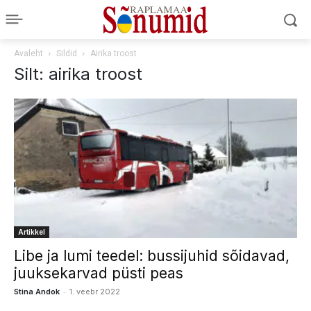
Avaleht
Sildid
Airika troost
Silt: airika troost
Artikkel
Libe ja lumi teedel: bussijuhid sõidavad,
juuksekarvad püsti peas
-
Stina Andok
1. veebr 2022