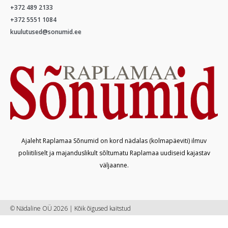
+372 489 2133
+372 5551 1084
kuulutused@sonumid.ee
Ajaleht Raplamaa Sõnumid on kord nädalas (kolmapäeviti) ilmuv
poliitiliselt ja majanduslikult sõltumatu Raplamaa uudiseid kajastav
väljaanne.
© Nädaline OÜ 2026 | Kõik õigused kaitstud