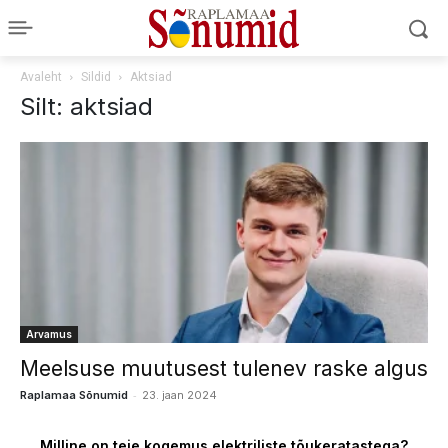
Avaleht
Sildid
Aktsiad
Silt: aktsiad
Arvamus
Meelsuse muutusest tulenev raske algus
-
Raplamaa Sõnumid
23. jaan 2024
Milline on teie kogemus elektriliste tõukeratastega?