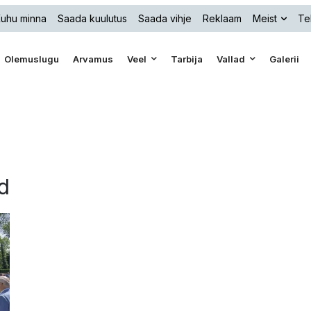
uhu minna
Saada kuulutus
Saada vihje
Reklaam
Meist
Te
Olemuslugu
Arvamus
Veel
Tarbija
Vallad
Galerii
d