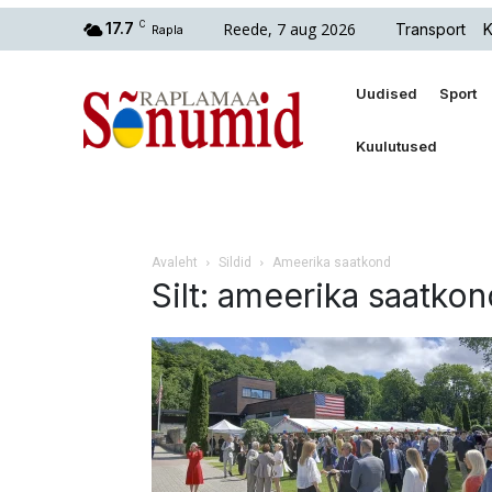
Reede, 7 aug 2026
17.7
C
Transport
K
Rapla
Uudised
Sport
Kuulutused
Avaleht
Sildid
Ameerika saatkond
Silt: ameerika saatkon