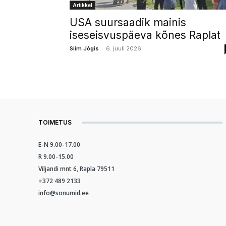
Artikkel
USA suursaadik mainis
iseseisvuspäeva kõnes Raplat
-
Siim Jõgis
6. juuli 2026
TOIMETUS
E-N 9.00-17.00
R 9.00-15.00
Viljandi mnt 6, Rapla 79511
+372 489 2133
info@sonumid.ee