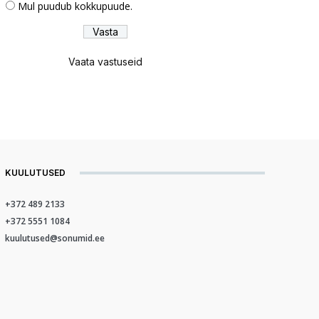
Mul puudub kokkupuude.
Vaata vastuseid
KUULUTUSED
+372 489 2133
+372 5551 1084
kuulutused@sonumid.ee