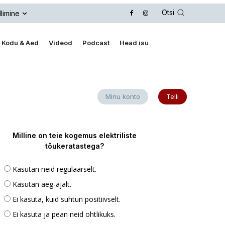
Otsi
llimine
Kodu & Aed
Videod
Podcast
Head isu
Minu konto
Telli
Milline on teie kogemus elektriliste
tõukeratastega?
Kasutan neid regulaarselt.
Kasutan aeg-ajalt.
Ei kasuta, kuid suhtun positiivselt.
Ei kasuta ja pean neid ohtlikuks.