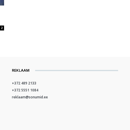
2
REKLAAM
+372 489 2133
+372 5551 1084
reklaam@sonumid.ee