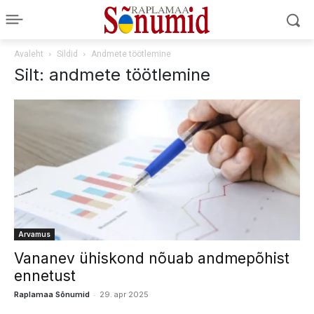
Avaleht
Sildid
Andmete töötlemine
Silt: andmete töötlemine
Arvamus
Vananev ühiskond nõuab andmepõhist
ennetust
-
Raplamaa Sõnumid
29. apr 2025