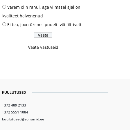
Varem olin rahul, aga viimasel ajal on
kvaliteet halvenenud
Ei tea, joon üksnes pudeli- või filtrivett
Vaata vastuseid
KUULUTUSED
+372 489 2133
+372 5551 1084
kuulutused@sonumid.ee