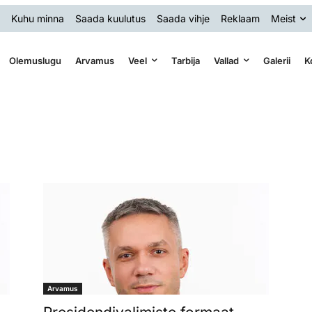
Kuhu minna
Saada kuulutus
Saada vihje
Reklaam
Meist
Olemuslugu
Arvamus
Veel
Tarbija
Vallad
Galerii
K
Arvamus