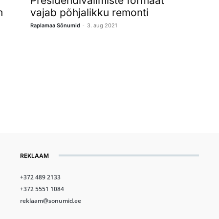
Presidendivalimiste formaat
m
vajab põhjalikku remonti
-
Raplamaa Sõnumid
3. aug 2021
REKLAAM
+372 489 2133
+372 5551 1084
reklaam@sonumid.ee