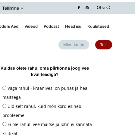
Otsi
Tellimine
odu & Aed
Videod
Podcast
Head isu
Kuulutused
Minu konto
Telli
Kuidas olete rahul oma piirkonna joogivee
kvaliteediga?
Väga rahul - kraanivesi on puhas ja hea
maitsega
Üldiselt rahul, kuid mõnikord esineb
probleeme
Ei ole rahul, vee maitse ja lõhn ei kannata
kriitikat