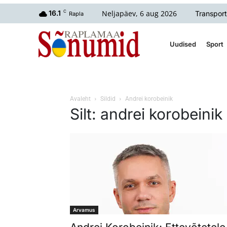
Neljapäev, 6 aug 2026
16.1
C
Transport
Rapla
Uudised
Sport
Avaleht
Sildid
Andrei korobeinik
Silt: andrei korobeinik
Arvamus