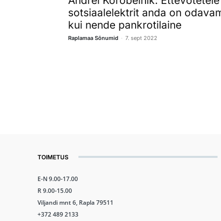
Andrei Korobeinik: Ettevõtetele
sotsiaalelektrit anda on odava
kui nende pankrotilaine
-
Raplamaa Sõnumid
7. sept 2022
TOIMETUS
E-N 9.00-17.00
R 9.00-15.00
Viljandi mnt 6, Rapla 79511
+372 489 2133