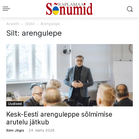
Avaleht
Sildid
Arengulepe
Silt: arengulepe
Uudised
Kesk-Eesti arenguleppe sõlmimise
arutelu jätkub
-
Siim Jõgis
24. märts 2026