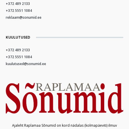
+372 489 2133
+372 5551 1084
reklaam@sonumid.ee
KUULUTUSED
+372 489 2133
+372 5551 1084
kuulutused@sonumid.ee
Ajaleht Raplamaa Sõnumid on kord nädalas (kolmapäeviti) ilmuv