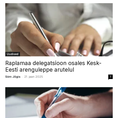
Uudised
Raplamaa delegatsioon osales Kesk-
Eesti arenguleppe arutelul
-
Siim Jõgis
21. jaan 2025
1