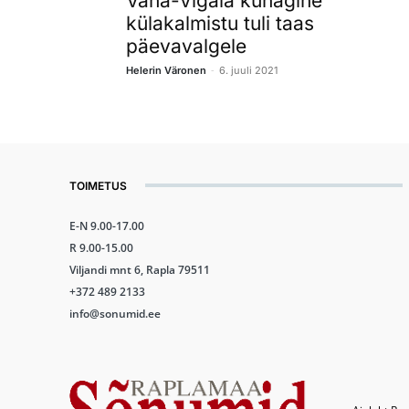
Vana-Vigala kunagine
külakalmistu tuli taas
päevavalgele
-
Helerin Väronen
6. juuli 2021
TOIMETUS
E-N 9.00-17.00
R 9.00-15.00
Viljandi mnt 6, Rapla 79511
+372 489 2133
info@sonumid.ee