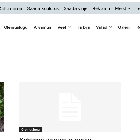
Kuhu minna
Saada kuulutus
Saada vihje
Reklaam
Meist
Te
Olemuslugu
Arvamus
Veel
Tarbija
Vallad
Galerii
K
Olemuslugu