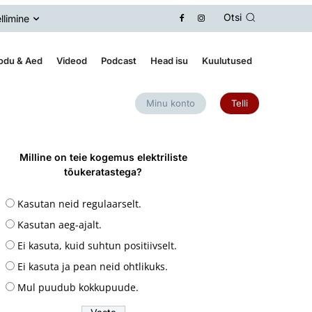
Otsi
llimine
odu & Aed
Videod
Podcast
Head isu
Kuulutused
Minu konto
Telli
Milline on teie kogemus elektriliste
tõukeratastega?
Kasutan neid regulaarselt.
Kasutan aeg-ajalt.
Ei kasuta, kuid suhtun positiivselt.
Ei kasuta ja pean neid ohtlikuks.
Mul puudub kokkupuude.