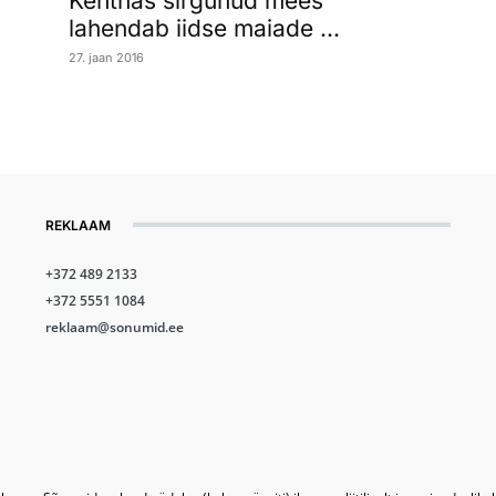
Kehtnas sirgunud mees
lahendab iidse maiade ...
27. jaan 2016
REKLAAM
+372 489 2133
+372 5551 1084
reklaam@sonumid.ee