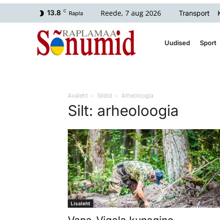
Reede, 7 aug 2026
13.8
C
Transport
Rapla
Uudised
Sport
Avaleht
Sildid
Arheoloogia
Silt: arheoloogia
Lisaleht