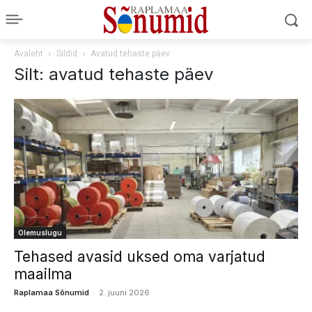
Avaleht
Sildid
Avatud tehaste päev
Silt: avatud tehaste päev
Olemuslugu
Tehased avasid uksed oma varjatud
maailma
-
Raplamaa Sõnumid
2. juuni 2026