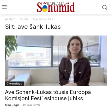
Avaleht
Sildid
Ave šank-lukas
Silt: ave šank-lukas
Olemuslugu
Ave Schank-Lukas tõusis Euroopa
Komisjoni Eesti esinduse juhiks
-
Siim Jõgis
12. mai 2026