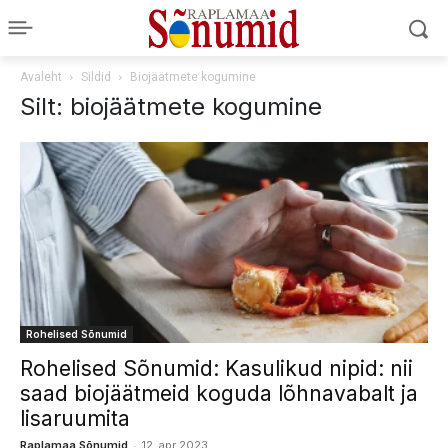
Avaleht
Sildid
Biojäätmete kogumine
Silt: biojäätmete kogumine
Rohelised Sõnumid
Rohelised Sõnumid: Kasulikud nipid: nii
saad biojäätmeid koguda lõhnavabalt ja
lisaruumita
-
Raplamaa Sõnumid
12. apr 2023