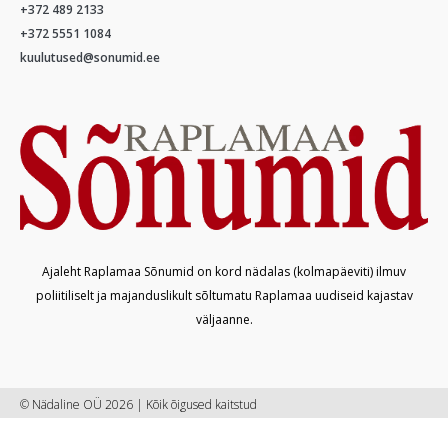
+372 489 2133
+372 5551 1084
kuulutused@sonumid.ee
Ajaleht Raplamaa Sõnumid on kord nädalas (kolmapäeviti) ilmuv
poliitiliselt ja majanduslikult sõltumatu Raplamaa uudiseid kajastav
väljaanne.
© Nädaline OÜ 2026 | Kõik õigused kaitstud