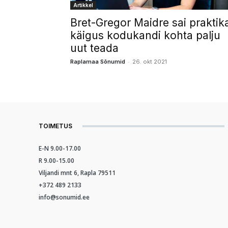
Artikkel
Bret-Gregor Maidre sai praktik
käigus kodukandi kohta palju
uut teada
-
Raplamaa Sõnumid
26. okt 2021
TOIMETUS
E-N 9.00-17.00
R 9.00-15.00
Viljandi mnt 6, Rapla 79511
+372 489 2133
info@sonumid.ee