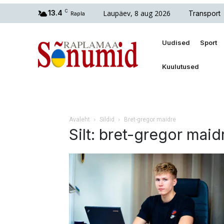
Laupäev, 8 aug 2026
13.4
C
Transport
Rapla
Uudised
Sport
Kuulutused
Avaleht
Sildid
Bret-gregor maidre
Silt: bret-gregor maid