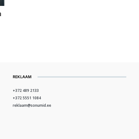
a
REKLAAM
+372 489 2133
+372 5551 1084
reklaam@sonumid.ee