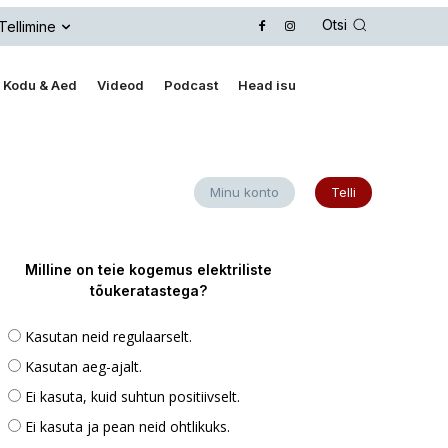
Otsi
Tellimine
Kodu & Aed
Videod
Podcast
Head isu
Minu konto
Telli
Milline on teie kogemus elektriliste
tõukeratastega?
Kasutan neid regulaarselt.
Kasutan aeg-ajalt.
Ei kasuta, kuid suhtun positiivselt.
Ei kasuta ja pean neid ohtlikuks.