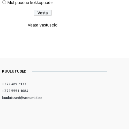
Mul puudub kokkupuude.
Vaata vastuseid
KUULUTUSED
+372 489 2133
+372 5551 1084
kuulutused@sonumid.ee