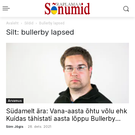
Avaleht
Sildid
Bullerby lapsed
Silt: bullerby lapsed
Arvamus
Südamelt ära: Vana-aasta õhtu võlu ehk
Kuidas tähistati aasta lõppu Bullerby...
-
Siim Jõgis
28. dets. 2021