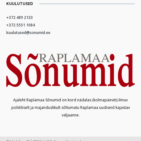
KUULUTUSED
+372 489 2133
+372 5551 1084
kuulutused@sonumid.ee
Ajaleht Raplamaa Sõnumid on kord nädalas (kolmapäeviti) ilmuv
poliitiliselt ja majanduslikult sõltumatu Raplamaa uudiseid kajastav
väljaanne.