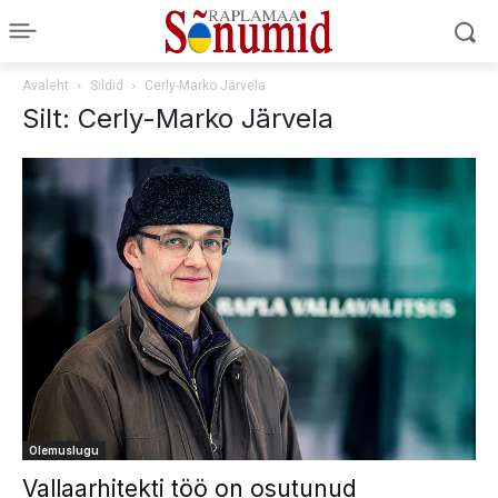
Avaleht
Sildid
Cerly-Marko Järvela
Silt: Cerly-Marko Järvela
Olemuslugu
Vallaarhitekti töö on osutunud