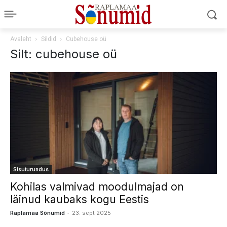
Avaleht
Sildid
Cubehouse oü
Silt: cubehouse oü
Sisuturundus
Kohilas valmivad moodulmajad on
läinud kaubaks kogu Eestis
-
Raplamaa Sõnumid
23. sept 2025