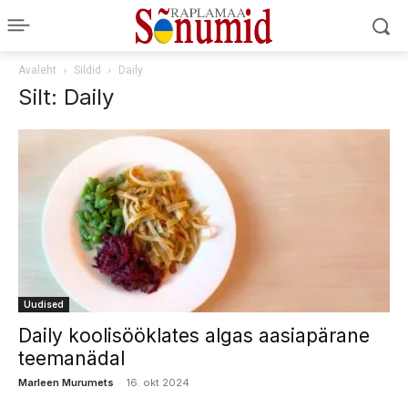
Avaleht
Sildid
Daily
Silt: Daily
Uudised
Daily koolisööklates algas aasiapärane
teemanädal
-
Marleen Murumets
16. okt 2024