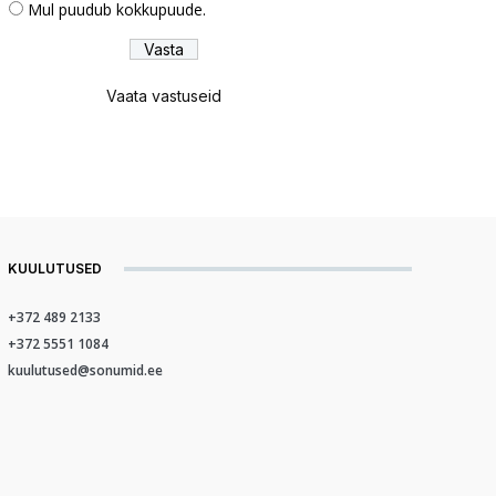
Mul puudub kokkupuude.
Vaata vastuseid
KUULUTUSED
+372 489 2133
+372 5551 1084
kuulutused@sonumid.ee