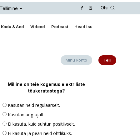
Otsi
Tellimine
Kodu & Aed
Videod
Podcast
Head isu
Minu konto
Telli
Milline on teie kogemus elektriliste
tõukeratastega?
Kasutan neid regulaarselt.
Kasutan aeg-ajalt.
Ei kasuta, kuid suhtun positiivselt.
Ei kasuta ja pean neid ohtlikuks.