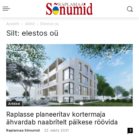
Avaleht
Sildid
Elestos oü
Silt: elestos oü
Artikkel
Raplasse planeeritav kortermaja
ähvardab naabritelt päikese röövida
-
Raplamaa Sõnumid
23. märts 2021
3