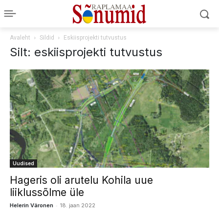
Avaleht
Sildid
Eskiisprojekti tutvustus
Silt: eskiisprojekti tutvustus
Uudised
Hageris oli arutelu Kohila uue
liiklussõlme üle
-
Helerin Väronen
18. jaan 2022