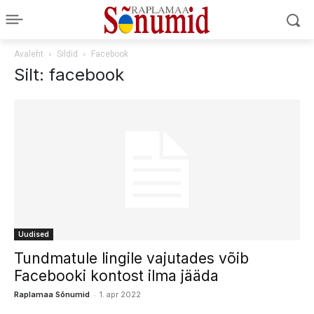
Avaleht
Sildid
Facebook
Silt: facebook
Uudised
Tundmatule lingile vajutades võib
Facebooki kontost ilma jääda
-
Raplamaa Sõnumid
1. apr 2022