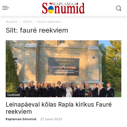
Avaleht
Sildid
Fauré reekviem
Silt: fauré reekviem
Uudised
Leinapäeval kõlas Rapla kirikus Fauré
reekviem
-
Raplamaa Sõnumid
27. juuni 2023