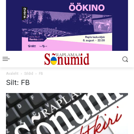
Avaleht
Sildid
FB
Silt: FB