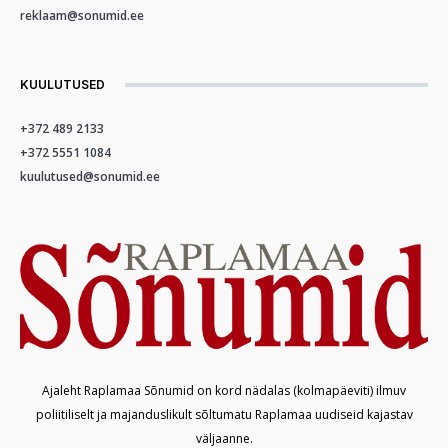
reklaam@sonumid.ee
KUULUTUSED
+372 489 2133
+372 5551 1084
kuulutused@sonumid.ee
Ajaleht Raplamaa Sõnumid on kord nädalas (kolmapäeviti) ilmuv
poliitiliselt ja majanduslikult sõltumatu Raplamaa uudiseid kajastav
väljaanne.