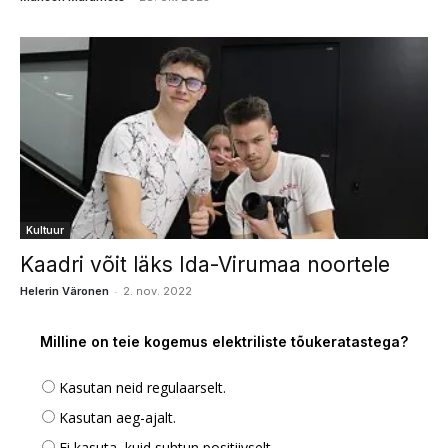
Kultuur
Kaadri võit läks Ida-Virumaa noortele
-
Helerin Väronen
2. nov. 2022
Milline on teie kogemus elektriliste tõukeratastega?
Kasutan neid regulaarselt.
Kasutan aeg-ajalt.
Ei kasuta, kuid suhtun positiivselt.