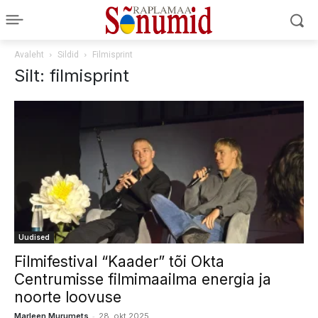
Avaleht
Sildid
Filmisprint
Silt: filmisprint
Uudised
Filmifestival “Kaader” tõi Okta
Centrumisse filmimaailma energia ja
noorte loovuse
-
Marleen Murumets
28. okt 2025