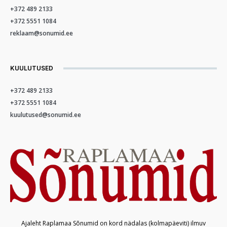
+372 489 2133
+372 5551 1084
reklaam@sonumid.ee
KUULUTUSED
+372 489 2133
+372 5551 1084
kuulutused@sonumid.ee
Ajaleht Raplamaa Sõnumid on kord nädalas (kolmapäeviti) ilmuv