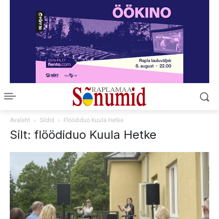
Avaleht
Sildid
Flöödiduo Kuula Hetke
Silt: flöödiduo Kuula Hetke