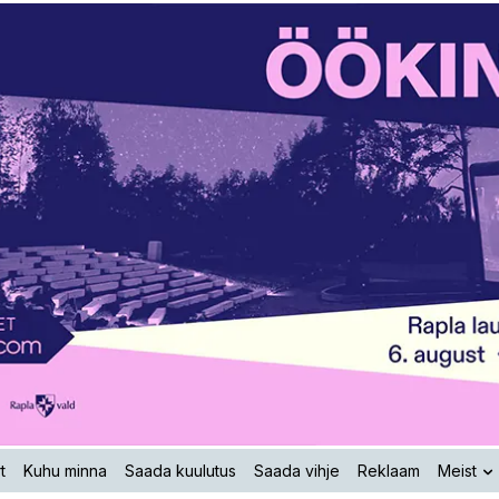
t
Kuhu minna
Saada kuulutus
Saada vihje
Reklaam
Meist