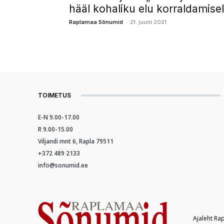
hääl kohaliku elu korraldamisel
-
Raplamaa Sõnumid
21. juuni 2021
TOIMETUS
E-N 9.00-17.00
R 9.00-15.00
Viljandi mnt 6, Rapla 79511
+372 489 2133
info@sonumid.ee
Ajaleht Ra