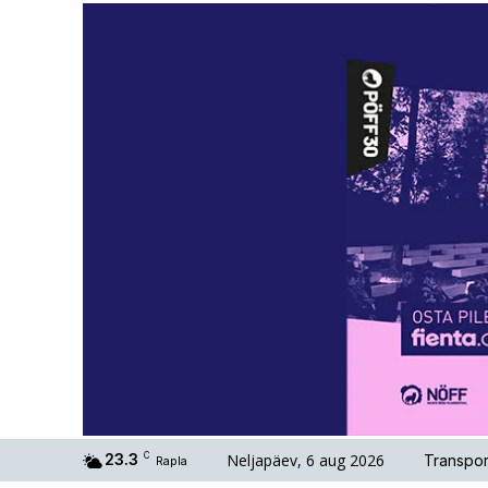
Neljapäev, 6 aug 2026
23.3
C
Transpor
Rapla