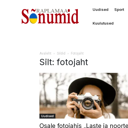
Uudised
Sport
Kuulutused
Avaleht
Sildid
Fotojaht
Silt: fotojaht
Uudised
Osale fotojahis „Laste ja noort