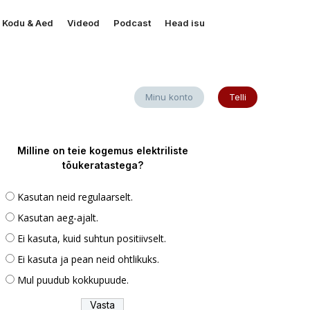
Kodu & Aed
Videod
Podcast
Head isu
Minu konto
Telli
Milline on teie kogemus elektriliste
tõukeratastega?
Kasutan neid regulaarselt.
Kasutan aeg-ajalt.
Ei kasuta, kuid suhtun positiivselt.
Ei kasuta ja pean neid ohtlikuks.
Mul puudub kokkupuude.