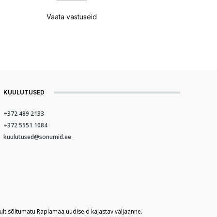
Vaata vastuseid
KUULUTUSED
+372 489 2133
+372 5551 1084
kuulutused@sonumid.ee
kult sõltumatu Raplamaa uudiseid kajastav väljaanne.