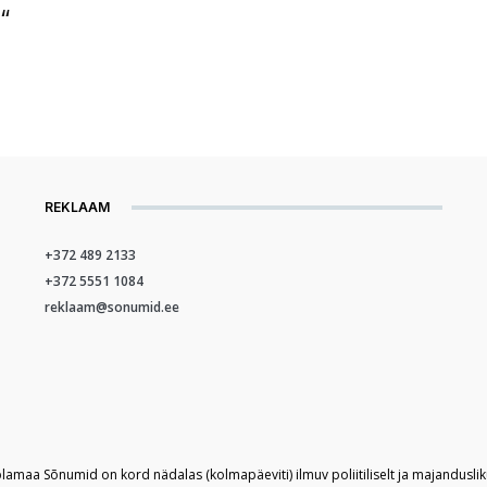
“
REKLAAM
+372 489 2133
+372 5551 1084
reklaam@sonumid.ee
plamaa Sõnumid on kord nädalas (kolmapäeviti) ilmuv poliitiliselt ja majandusli