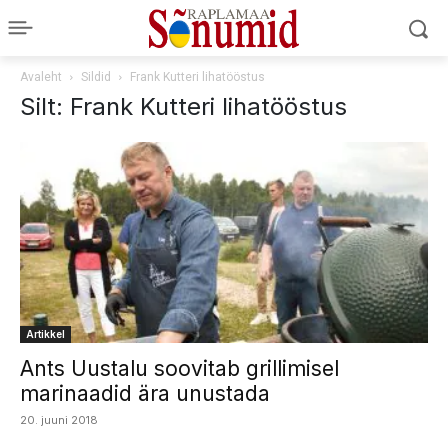
Avaleht
Sildid
Frank Kutteri lihatööstus
Silt: Frank Kutteri lihatööstus
Artikkel
Ants Uustalu soovitab grillimisel
marinaadid ära unustada
20. juuni 2018