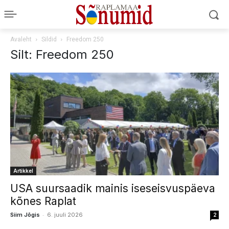
Avaleht
Sildid
Freedom 250
Silt: Freedom 250
Artikkel
USA suursaadik mainis iseseisvuspäeva
kõnes Raplat
-
Siim Jõgis
6. juuli 2026
2