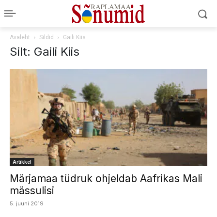
Avaleht
Sildid
Gaili Kiis
Silt: Gaili Kiis
Artikkel
Märjamaa tüdruk ohjeldab Aafrikas Mali
mässulisi
5. juuni 2019