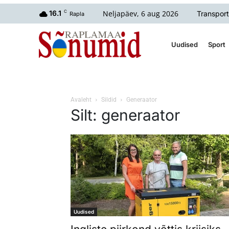
Neljapäev, 6 aug 2026
16.1
C
Transport
Rapla
Uudised
Sport
Avaleht
Sildid
Generaator
Silt: generaator
Uudised