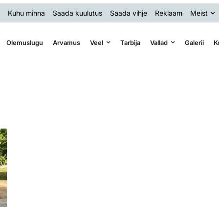
Kuhu minna
Saada kuulutus
Saada vihje
Reklaam
Meist
Olemuslugu
Arvamus
Veel
Tarbija
Vallad
Galerii
K