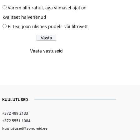
Varem olin rahul, aga viimasel ajal on
kvaliteet halvenenud
Ei tea, joon üksnes pudeli- või filtrivett
Vaata vastuseid
KUULUTUSED
+372 489 2133
+372 5551 1084
kuulutused@sonumid.ee