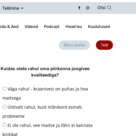
Otsi
Tellimine
odu & Aed
Videod
Podcast
Head isu
Kuulutused
Minu konto
Telli
Kuidas olete rahul oma piirkonna joogivee
kvaliteediga?
Väga rahul - kraanivesi on puhas ja hea
maitsega
Üldiselt rahul, kuid mõnikord esineb
probleeme
Ei ole rahul, vee maitse ja lõhn ei kannata
kriitikat