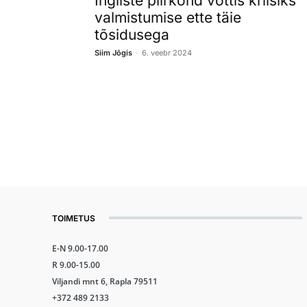
Ingliste piirkond võttis kriisiks
valmistumise ette täie
tõsidusega
-
Siim Jõgis
6. veebr 2024
TOIMETUS
E-N 9.00-17.00
R 9.00-15.00
Viljandi mnt 6, Rapla 79511
+372 489 2133