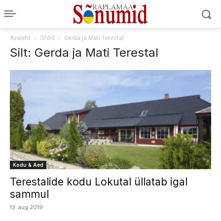
Avaleht
Sildid
Gerda ja Mati Terestal
Silt: Gerda ja Mati Terestal
Kodu & Aed
Terestalide kodu Lokutal üllatab igal
sammul
13. aug 2019