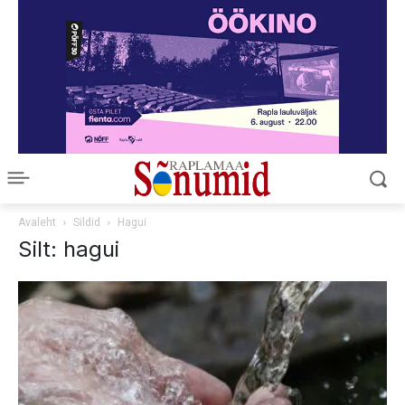
Avaleht
Sildid
Hagui
Silt: hagui