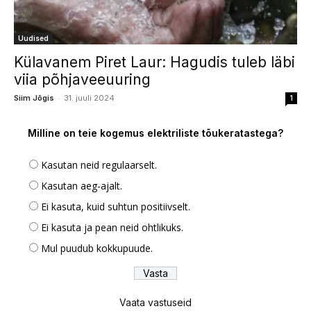
Uudised
Külavanem Piret Laur: Hagudis tuleb läbi
viia põhjaveeuuring
-
Siim Jõgis
31. juuli 2024
1
Milline on teie kogemus elektriliste tõukeratastega?
Kasutan neid regulaarselt.
Kasutan aeg-ajalt.
Ei kasuta, kuid suhtun positiivselt.
Ei kasuta ja pean neid ohtlikuks.
Mul puudub kokkupuude.
Vaata vastuseid