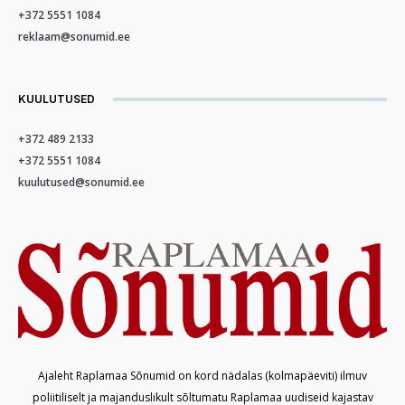
+372 5551 1084
reklaam@sonumid.ee
KUULUTUSED
+372 489 2133
+372 5551 1084
kuulutused@sonumid.ee
Ajaleht Raplamaa Sõnumid on kord nädalas (kolmapäeviti) ilmuv
poliitiliselt ja majanduslikult sõltumatu Raplamaa uudiseid kajastav