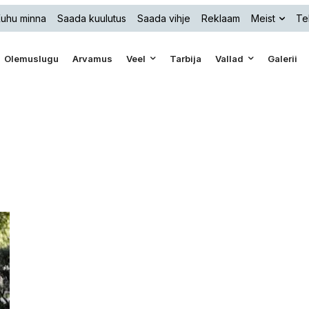
uhu minna
Saada kuulutus
Saada vihje
Reklaam
Meist
Te
Olemuslugu
Arvamus
Veel
Tarbija
Vallad
Galerii