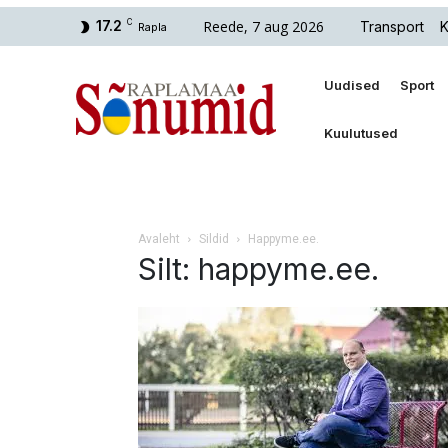
Reede, 7 aug 2026
17.2
C
Transport
K
Rapla
Uudised
Sport
Kuulutused
Avaleht
Sildid
Happyme.ee.
Silt: happyme.ee.