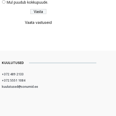
Mul puudub kokkupuude.
Vaata vastuseid
KUULUTUSED
+372 489 2133
+372 5551 1084
kuulutused@sonumid.ee