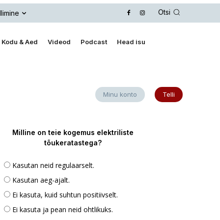
Otsi
llimine
Kodu & Aed
Videod
Podcast
Head isu
Minu konto
Telli
Milline on teie kogemus elektriliste
tõukeratastega?
Kasutan neid regulaarselt.
Kasutan aeg-ajalt.
Ei kasuta, kuid suhtun positiivselt.
Ei kasuta ja pean neid ohtlikuks.