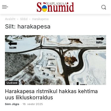
Avaleht
Sildid
Harakapesa
Silt: harakapesa
Uudised
Harakapesa ristmikul hakkas kehtima
uus liikluskorraldus
-
Siim Jõgis
18. veebr 2025