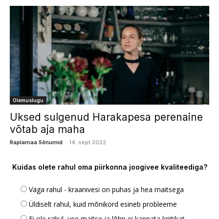
Olemuslugu
Uksed sulgenud Harakapesa perenaine
võtab aja maha
-
Raplamaa Sõnumid
14. sept 2022
Kuidas olete rahul oma piirkonna joogivee kvaliteediga?
Väga rahul - kraanivesi on puhas ja hea maitsega
Üldiselt rahul, kuid mõnikord esineb probleeme
Ei ole rahul, vee maitse ja lõhn ei kannata kriitikat