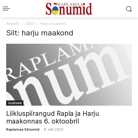
Avaleht
Sildid
Harju maakond
Silt: harju maakond
Uudised
Liikluspiirangud Rapla ja Harju
maakonnas 6. oktoobril
-
Raplamaa Sõnumid
6. okt 2022