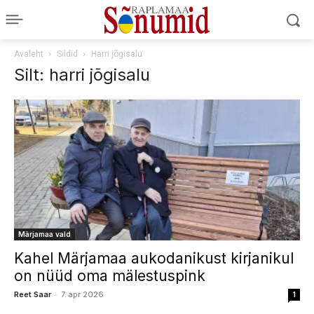
Avaleht
Sildid
Harri jõgisalu
Silt: harri jõgisalu
Märjamaa vald
Kahel Märjamaa aukodanikust kirjanikul
on nüüd oma mälestuspink
-
Reet Saar
7. apr 2026
1