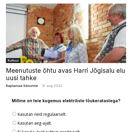
Kultuur
Meenutuste õhtu avas Harri Jõgisalu elu
uusi tahke
-
Raplamaa Sõnumid
31. aug 2022
Milline on teie kogemus elektriliste tõukeratastega?
Kasutan neid regulaarselt.
Kasutan aeg-ajalt.
Ei kasuta, kuid suhtun positiivselt.