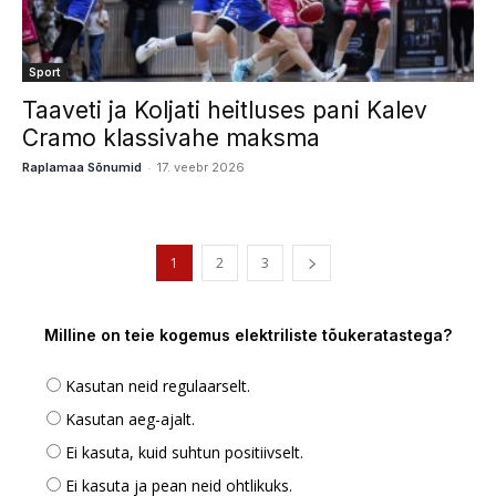
Sport
Taaveti ja Koljati heitluses pani Kalev
Cramo klassivahe maksma
-
Raplamaa Sõnumid
17. veebr 2026
1
2
3
Milline on teie kogemus elektriliste tõukeratastega?
Kasutan neid regulaarselt.
Kasutan aeg-ajalt.
Ei kasuta, kuid suhtun positiivselt.
Ei kasuta ja pean neid ohtlikuks.