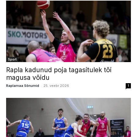
Sport
Rapla kadunud poja tagasitulek tõi
magusa võidu
-
Raplamaa Sõnumid
25. veebr 2026
1