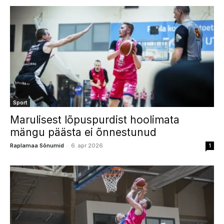
Sport
Marulisest lõpuspurdist hoolimata
mängu päästa ei õnnestunud
-
Raplamaa Sõnumid
6. apr 2026
1