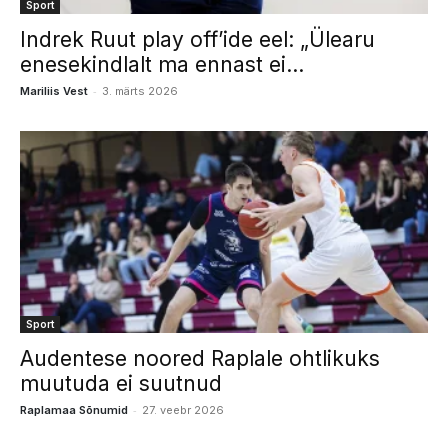
Sport
Indrek Ruut play off’ide eel: „Ülearu
enesekindlalt ma ennast ei...
-
Mariliis Vest
3. märts 2026
Sport
Audentese noored Raplale ohtlikuks
muutuda ei suutnud
-
Raplamaa Sõnumid
27. veebr 2026