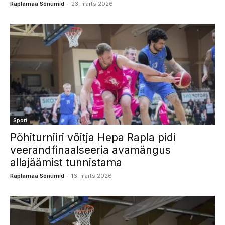
-
Raplamaa Sõnumid
23. märts 2026
Sport
Põhiturniiri võitja Hepa Rapla pidi
veerandfinaalseeria avamängus
allajäämist tunnistama
-
Raplamaa Sõnumid
16. märts 2026