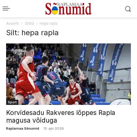
Avaleht
Sildid
Hepa rapla
Silt: hepa rapla
Sport
Korvidesadu Rakveres lõppes Rapla
magusa võiduga
-
Raplamaa Sõnumid
13. apr 2026