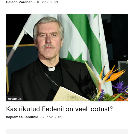
-
Helerin Väronen
16. nov. 2021
Arvamus
Kas rikutud Eedenil on veel lootust?
-
Raplamaa Sõnumid
2. nov. 2021