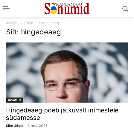
Avaleht
Sildid
Hingedeaeg
Silt: hingedeaeg
Arvamus
Hingedeaeg poeb jätkuvalt inimestele
südamesse
-
Siim Jõgis
7. nov. 2023